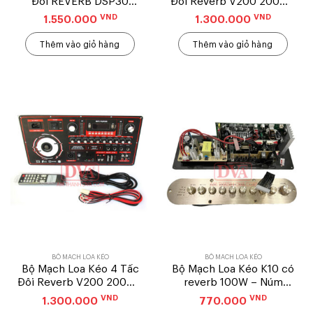
300W, 19X38CM
19X38CM)
VND
VND
1.550.000
1.300.000
Thêm vào giỏ hàng
Thêm vào giỏ hàng
BỘ MẠCH LOA KÉO
BỘ MẠCH LOA KÉO
Bộ Mạch Loa Kéo 4 Tấc
Bộ Mạch Loa Kéo K10 có
Đôi Reverb V200 200W (
reverb 100W – Núm
19X38CM)
nhôm
VND
VND
1.300.000
770.000