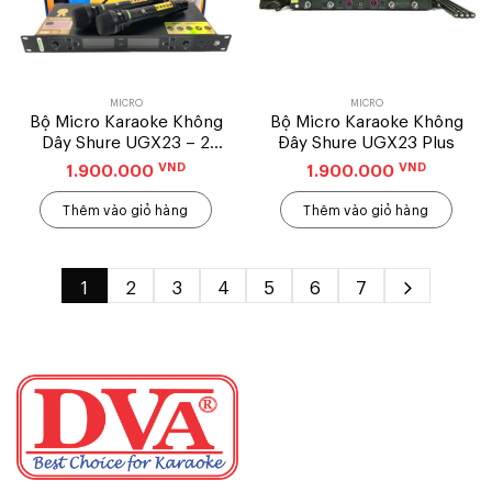
MICRO
MICRO
Bộ Micro Karaoke Không
Bộ Micro Karaoke Không
Dây Shure UGX23 – 2
Đây Shure UGX23 Plus
Anten
VND
VND
1.900.000
1.900.000
Thêm vào giỏ hàng
Thêm vào giỏ hàng
1
2
3
4
5
6
7