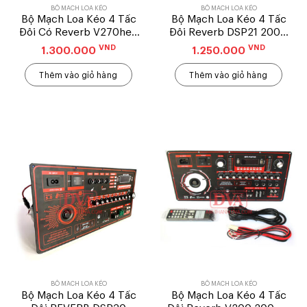
BỘ MẠCH LOA KÉO
BỘ MẠCH LOA KÉO
Bộ Mạch Loa Kéo 4 Tấc
Bộ Mạch Loa Kéo 4 Tấc
Đôi Có Reverb V270he (
Đôi Reverb DSP21 200w
19X38CM)
Nguồn Xuyến (19X38) –
VND
VND
1.300.000
1.250.000
Mẫu Ngang
Thêm vào giỏ hàng
Thêm vào giỏ hàng
BỘ MẠCH LOA KÉO
BỘ MẠCH LOA KÉO
Bộ Mạch Loa Kéo 4 Tấc
Bộ Mạch Loa Kéo 4 Tấc
Đôi REVERB DSP30
Đôi Reverb V200 200W (