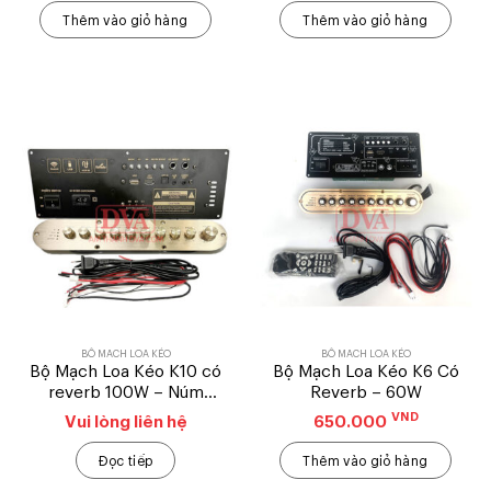
Thêm vào giỏ hàng
Thêm vào giỏ hàng
BỘ MẠCH LOA KÉO
BỘ MẠCH LOA KÉO
Bộ Mạch Loa Kéo K10 có
Bộ Mạch Loa Kéo K6 Có
reverb 100W – Núm
Reverb – 60W
nhôm
VND
Vui lòng liên hệ
650.000
Đọc tiếp
Thêm vào giỏ hàng