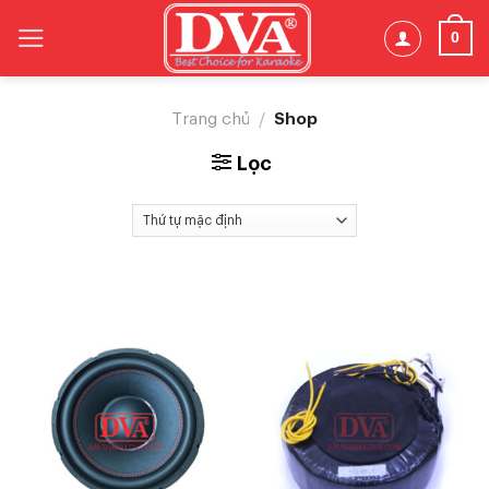
Skip
0
to
content
Shop
Trang chủ
/
Lọc