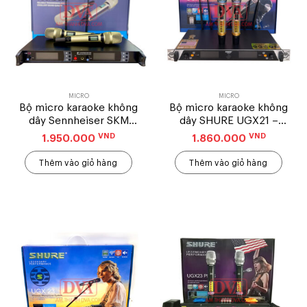
MICRO
MICRO
Bộ micro karaoke không
Bộ micro karaoke không
dây Sennheiser SKM
dây SHURE UGX21 –
9000
Hàng loại 1
VND
VND
1.950.000
1.860.000
Thêm vào giỏ hàng
Thêm vào giỏ hàng