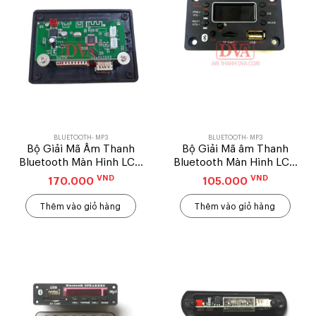
BLUETOOTH- MP3
BLUETOOTH- MP3
Bộ Giải Mã Âm Thanh
Bộ Giải Mã âm Thanh
Bluetooth Màn Hình LCD
Bluetooth Màn Hình LCD
– ĐEN
– N95 – (50X75)
VND
VND
170.000
105.000
Thêm vào giỏ hàng
Thêm vào giỏ hàng