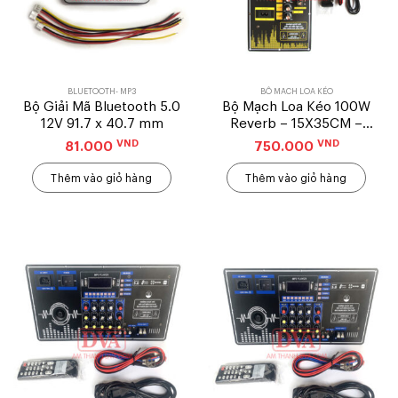
BLUETOOTH- MP3
BỘ MẠCH LOA KÉO
Bộ Giải Mã Bluetooth 5.0
Bộ Mạch Loa Kéo 100W
12V 91.7 x 40.7 mm
Reverb – 15X35CM –
Mẫu Đứng
VND
VND
81.000
750.000
Thêm vào giỏ hàng
Thêm vào giỏ hàng