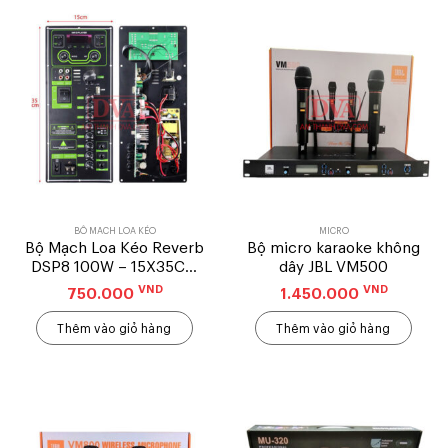
BỘ MẠCH LOA KÉO
MICRO
Bộ Mạch Loa Kéo Reverb
Bộ micro karaoke không
DSP8 100W – 15X35CM
dây JBL VM500
– Mẫu Đứng
VND
VND
750.000
1.450.000
Thêm vào giỏ hàng
Thêm vào giỏ hàng