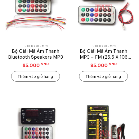
BLUETOOTH- MP3
BLUETOOTH- MP3
Bộ Giải Mã Âm Thanh
Bộ Giải Mã Âm Thanh
Bluetooth Speakers MP3
MP3 – FM (25,5 X 106
mm)
VND
VND
85.000
95.000
Thêm vào giỏ hàng
Thêm vào giỏ hàng