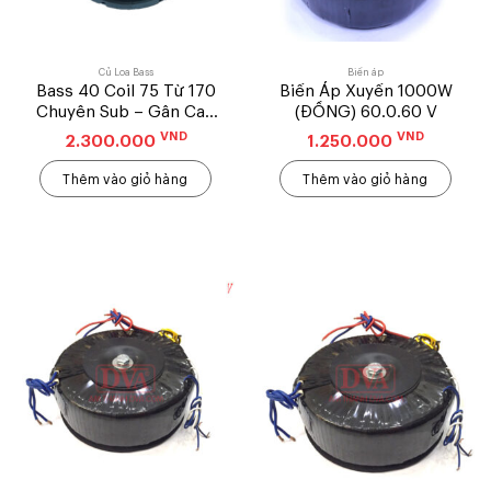
Củ Loa Bass
Biến áp
Bass 40 Coil 75 Từ 170
Biến Áp Xuyến 1000W
Chuyên Sub – Gân Cao
(ĐỒNG) 60.0.60 V
Su – Cặp
VND
VND
2.300.000
1.250.000
Thêm vào giỏ hàng
Thêm vào giỏ hàng