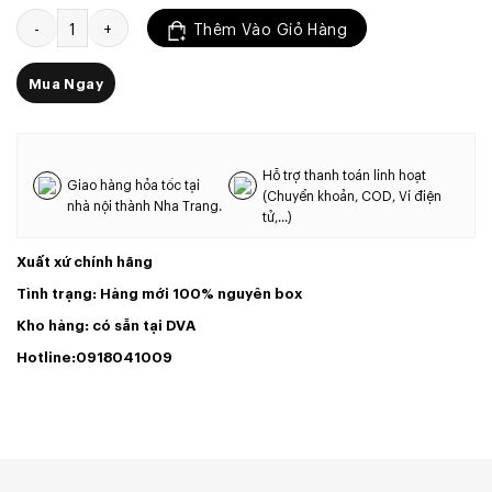
Bộ Giải Mã Bluetooth 5.0 12V 91.7 x 40.7 mm số lượng
Thêm Vào Giỏ Hàng
Mua Ngay
Hỗ trợ thanh toán linh hoạt
Giao hàng hỏa tốc tại
(Chuyển khoản, COD, Ví điện
nhà nội thành Nha Trang.
tử,...)
Xuất xứ chính hãng
Tình trạng: Hàng mới 100% nguyên box
Kho hàng: có sẵn tại DVA
Hotline:0918041009