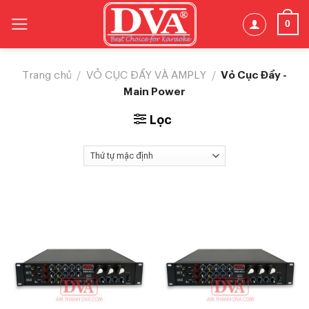
Skip
0
to
content
Vỏ Cục Đẩy -
Trang chủ
/
VỎ CỤC ĐẨY VÀ AMPLY
/
Main Power
Lọc