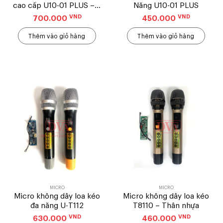
cao cấp U10-01 PLUS – 2
Năng U10-01 PLUS
MIC
VND
VND
700.000
450.000
Thêm vào giỏ hàng
Thêm vào giỏ hàng
MICRO
MICRO
Micro không dây loa kéo
Micro không dây loa kéo
đa năng U-T112
T8110 – Thân nhựa
VND
VND
630.000
460.000