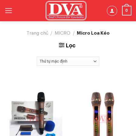
Skip
0
to
content
Micro Loa Kéo
Trang chủ
/
MICRO
/
Lọc