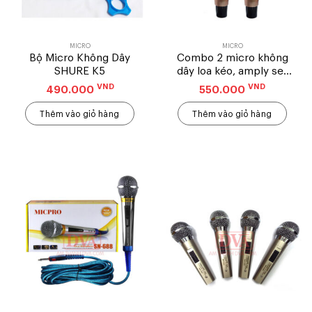
MICRO
MICRO
Bộ Micro Không Dây
Combo 2 micro không
SHURE K5
dây loa kéo, amply set
tần số và Volume – Ngũ
VND
VND
490.000
550.000
giác
Thêm vào giỏ hàng
Thêm vào giỏ hàng