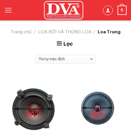
Skip
0
to
content
Loa Trung
Trang chủ
/
LOA RỜI VÀ THÙNG LOA
/
Lọc