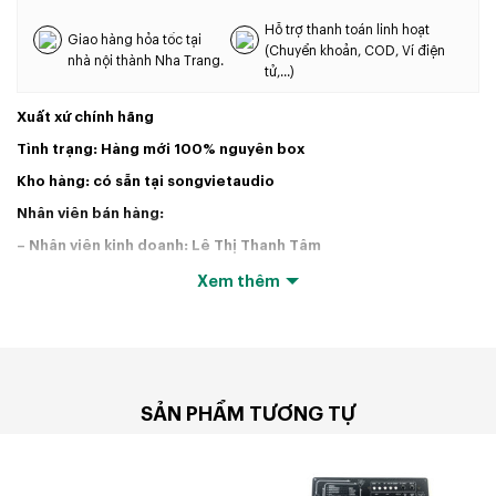
Hỗ trợ thanh toán linh hoạt
Giao hàng hỏa tốc tại
(Chuyển khoản, COD, Ví điện
nhà nội thành Nha Trang.
tử,...)
Xuất xứ chính hãng
Tình trạng: Hàng mới 100% nguyên box
Kho hàng: có sẵn tại songvietaudio
Nhân viên bán hàng:
– Nhân viên kinh doanh: Lê Thị Thanh Tâm
– 0905013700
Xem thêm
BP Kỹ thuật : Nguyễn Quang Vũ
– 0905911033
SẢN PHẨM TƯƠNG TỰ