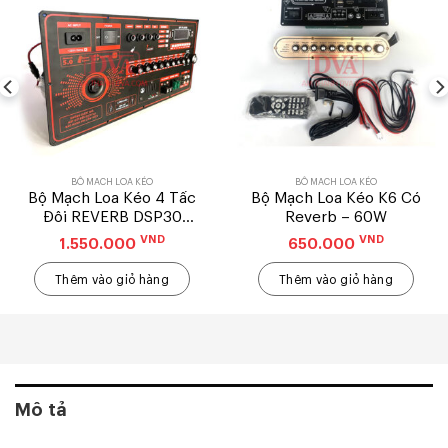
BỘ MẠCH LOA KÉO
BỘ MẠCH LOA KÉO
Bộ Mạch Loa Kéo 4 Tấc
Bộ Mạch Loa Kéo K6 Có
Đôi REVERB DSP30
Reverb – 60W
300W, 19X38CM
VND
VND
1.550.000
650.000
Thêm vào giỏ hàng
Thêm vào giỏ hàng
Mô tả