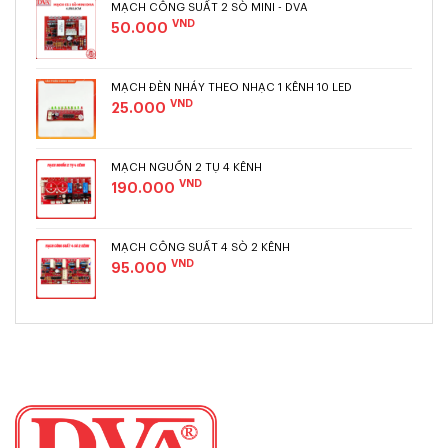
MẠCH CÔNG SUẤT 2 SÒ MINI - DVA
VND
50.000
MẠCH ĐÈN NHÁY THEO NHẠC 1 KÊNH 10 LED
VND
25.000
MẠCH NGUỒN 2 TỤ 4 KÊNH
VND
190.000
MẠCH CÔNG SUẤT 4 SÒ 2 KÊNH
VND
95.000