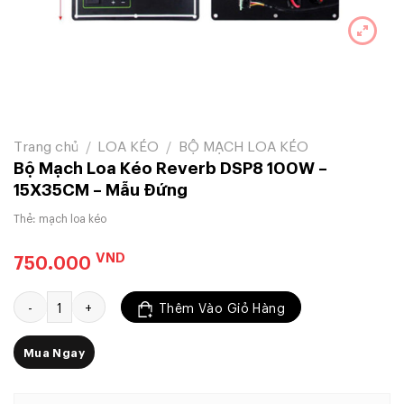
Trang chủ
/
LOA KÉO
/
BỘ MẠCH LOA KÉO
Bộ Mạch Loa Kéo Reverb DSP8 100W –
15X35CM – Mẫu Đứng
Thẻ:
mạch loa kéo
VND
750.000
Bộ Mạch Loa Kéo Reverb DSP8 100W - 15X35CM - Mẫu Đứng số lư
Thêm Vào Giỏ Hàng
Mua Ngay