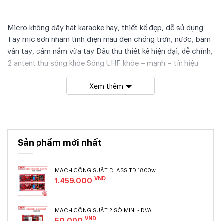
Micro không dây hát karaoke hay, thiết kế đẹp, dễ sử dụng
Tay mic sơn nhám tĩnh điện màu đen chống trơn, nước, bám
vân tay, cầm nắm vừa tay Đầu thu thiết kế hiện đại, dễ chỉnh,
2 antent thu sóng khỏe Sóng UHF khỏe – mạnh – tín hiệu
truyền chất lượng cao Phạm vi hoạt động xa lên tới 50m
Xem thêm
Là sản phẩm được nâng cấp lên từ phiên bản micro JBL
VM500 . Được nhâp khẩu từ Trung Quốc cho chất lượng âm
thanh karaoke cũng như thiết kế đẹp hơn so với phiên bản
trước. Nếu bạn đang cần mua micro tốt trong các loai micro
Sản phẩm mới nhất
giá rẻ khác dưới 2 triệu thì hãy tham khảo sản phẩm này nhé.
Đây cũng là một trong những dòng mirco không dây JBL
MẠCH CÔNG SUẤT CLASS TD 1800w
đang được rất nhiều khách hàng quan tâm bởi rất nhiều tính
VND
1.459.000
năng tiên tiến mà chỉ một số ít dòng micro hiện nay có
được. Micro JBL VM500 sử dụng tốt cho karaoke gia đình,
MẠCH CÔNG SUẤT 2 SÒ MINI - DVA
dàn karaoke kinh doanh, sân khấu, phòng trà…
VND
50.000