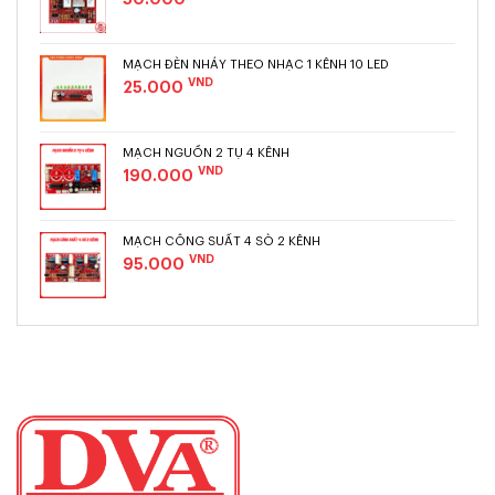
Micro JBL VM 500
với khả năng giảm hú cực cao nên sẽ hạn
chế tối đa micro bị hú hay rè. Chất âm của micro JBL VM
MẠCH ĐÈN NHÁY THEO NHẠC 1 KÊNH 10 LED
500 phát ra ấm áp, sạch sẽ , hỗ trợ người hát rất tốt.
VND
25.000
MẠCH NGUỒN 2 TỤ 4 KÊNH
VND
190.000
MẠCH CÔNG SUẤT 4 SÒ 2 KÊNH
VND
95.000