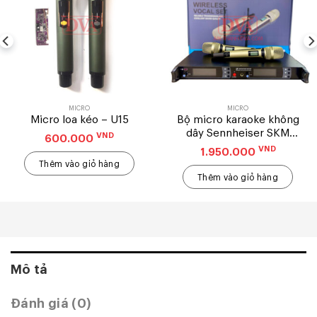
MICRO
MICRO
Micro loa kéo – U15
Bộ micro karaoke không
dây Sennheiser SKM
VND
600.000
9000
VND
1.950.000
Thêm vào giỏ hàng
Thêm vào giỏ hàng
Mô tả
Đánh giá (0)