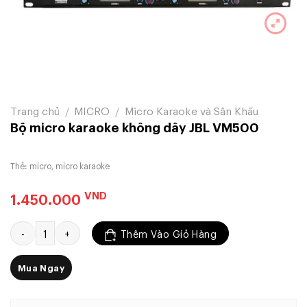
Trang chủ
/
MICRO
/
Micro Karaoke và Sân Khấu
Bộ micro karaoke không dây JBL VM500
Thẻ:
micro
,
micro karaoke
VND
1.450.000
Bộ micro karaoke không dây JBL VM500 số lượng
Thêm Vào Giỏ Hàng
Mua Ngay