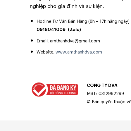
– Kích thước mạch: 10x18cm
nghiệp cho gia đình và sự kiện.
Hotline Tư Vấn Bán Hàng (8h – 17h hằng ngày)
0918041009
(Zalo)
Email: amthanhdva@gmail.com
Website:
www.amthanhdva.com
CÔNG TY DVA
MST: 0312962299
© Bản quyền thuộc 