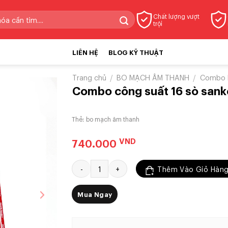
Chất lượng vượt
trội
LIÊN HỆ
BLOG KỸ THUẬT
Trang chủ
/
BO MẠCH ÂM THANH
/
Combo 
Combo công suất 16 sò sank
Thẻ:
bo mạch âm thanh
VND
740.000
Combo công suất 16 sò sanken dva và nguồn 8 
Thêm Vào Giỏ Hàn
Mua Ngay