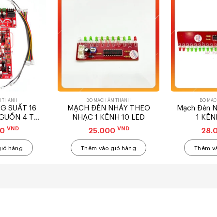
M THANH
BO MẠCH ÂM THANH
BO MẠC
 SUẤT 16
MẠCH ĐÈN NHÁY THEO
Mạch Đèn N
GUỒN 4 TỤ
NHẠC 1 KÊNH 10 LED
1 KÊN
 DVA
VND
VND
00
25.000
28.
giỏ hàng
Thêm vào giỏ hàng
Thêm và