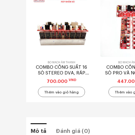
ANH
BO MẠCH ÂM THANH
BO MẠCH Â
rb DSP –
COMBO CÔNG SUẤT 16
COMBO CÔNG
A
SÒ STEREO DVA, RÁP
SÒ PRO VÀ N
NHÔM SÒ
N4.3 –
VND
VND
700.000
447.0
 hàng
Thêm vào giỏ hàng
Thêm vào 
Mô tả
Đánh giá (0)