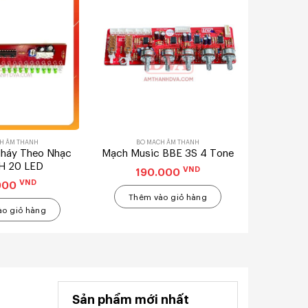
H ÂM THANH
BO MẠCH ÂM THANH
háy Theo Nhạc
Mạch Music BBE 3S 4 Tone
H 20 LED
VND
190.000
VND
000
Thêm vào giỏ hàng
o giỏ hàng
Sản phẩm mới nhất