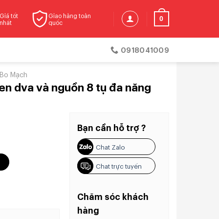
Giá tốt
Giao hàng toàn
0
nhất
quốc
0918041009
Bo Mạch
en dva và nguồn 8 tụ đa năng
Bạn cần hỗ trợ ?
Chat Zalo
tụ đa năng số lượng
g
Chat trực tuyến
Chăm sóc khách
hàng