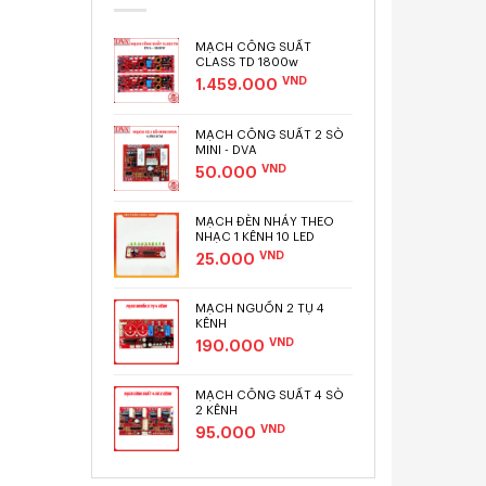
MẠCH CÔNG SUẤT
CLASS TD 1800w
VND
1.459.000
MẠCH CÔNG SUẤT 2 SÒ
MINI - DVA
VND
50.000
MẠCH ĐÈN NHÁY THEO
NHẠC 1 KÊNH 10 LED
VND
25.000
MẠCH NGUỒN 2 TỤ 4
KÊNH
VND
190.000
MẠCH CÔNG SUẤT 4 SÒ
2 KÊNH
VND
95.000