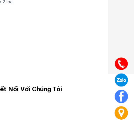
 2 loa
ết Nối Với Chúng Tôi
o