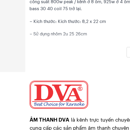
công suất 800w peak / kênh ở 8 ôm, 925w ở 4 ôm 
bass 30 40 coil 75 trở lại.
– Kích thước: Kích thước: 8,2 x 22 cm
– Sử dụng nhôm 2u 25 26cm
– Sử dụng kết hợp với bo nguồn 8 tụ ĐA NĂNG DVA 
Lưu ý: + giá trên là 1 cặp, 2 mạch, chưa bao gồ
+ Dùng sò thúc 5200/1943 (chưa sò)
MẠCH NGUỒN 8 TỤ ĐA NĂNG
– Có thể sử dụng 1 Biến áp hoặc 2 biến áp.
– Mạch nguồn 8 tụ sử dụng điện áp đa dụng từ 30v 
– Có đầy đủ nguồn +/- 15V, +/- 30V ĐẾN 180V, ng
ÂM THANH DVA
là kênh trực tuyến chuyê
– Mạch nguồn 8 tụ Có tích hợp mạch khởi động m
cung cấp các sản phẩm âm thanh chuyên
– Phù hợp cho mạch công suất từ 8 sò đến 64 sò c