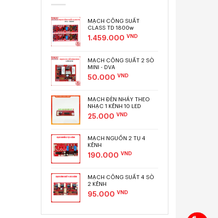
MẠCH CÔNG SUẤT
CLASS TD 1800w
VND
1.459.000
MẠCH CÔNG SUẤT 2 SÒ
MINI - DVA
VND
50.000
MẠCH ĐÈN NHÁY THEO
NHẠC 1 KÊNH 10 LED
VND
25.000
MẠCH NGUỒN 2 TỤ 4
KÊNH
VND
190.000
MẠCH CÔNG SUẤT 4 SÒ
2 KÊNH
VND
95.000