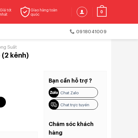
Giá tốt
Giao hàng toàn
0
nhất
quốc
0918041009
ng Suất
 (2 kênh)
Bạn cần hỗ trợ ?
Chat Zalo
g
Chat trực tuyến
Chăm sóc khách
hàng