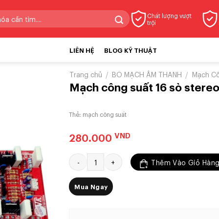
Chất lượng vượt
trội
LIÊN HỆ
BLOG KỸ THUẬT
Trang chủ
/
BO MẠCH ÂM THANH
/
Mạch Cô
Mạch công suất 16 sò stereo
Thẻ:
mạch công suất
VND
280.000
Mạch công suất 16 sò stereo (2 kênh) số lượng
Thêm Vào Giỏ Hàn
Mua Ngay