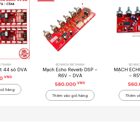
M THANH
BO MẠCH ÂM THANH
BO MẠC
t 44 sò DVA
Mạch Echo Reverb DSP –
MẠCH ECH
R6V – DVA
– R5
VND
00
VND
580.000
560
giỏ hàng
Thêm vào giỏ hàng
Thêm và