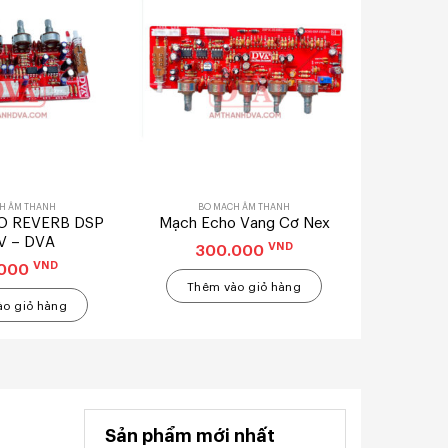
H ÂM THANH
BO MẠCH ÂM THANH
O REVERB DSP
Mạch Echo Vang Cơ Nex
V – DVA
VND
300.000
VND
.000
Thêm vào giỏ hàng
o giỏ hàng
Sản phẩm mới nhất