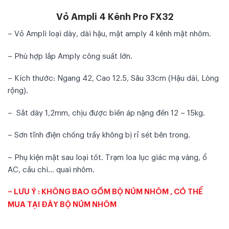
Vỏ Ampli 4 Kênh Pro FX32
– Vỏ Ampli loại dày, dài hậu, mặt amply 4 kênh mặt nhôm.
– Phù hợp lắp Amply công suất lớn.
– Kích thước: Ngang 42, Cao 12.5, Sâu 33cm (Hậu dài, Lòng
rộng).
– Sắt dày 1,2mm, chịu được biến áp nặng đến 12 – 15kg.
– Sơn tĩnh điện chống trầy không bị rỉ sét bên trong.
– Phụ kiện mặt sau loại tốt. Trạm loa lục giác mạ vàng, ổ
AC, cầu chì… quai nhôm.
– LƯU Ý : KHÔNG BAO GỒM BỘ NÚM NHÔM , CÓ THỂ
MUA TẠI ĐÂY BỘ NÚM NHÔM