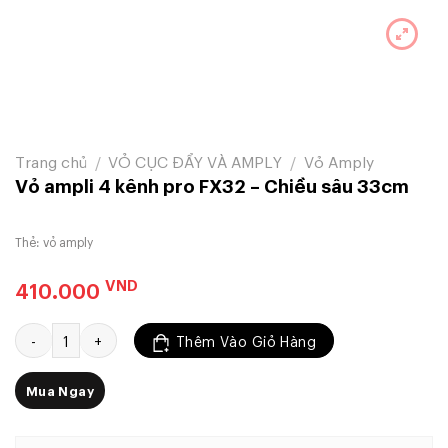
Trang chủ
/
VỎ CỤC ĐẨY VÀ AMPLY
/
Vỏ Amply
Vỏ ampli 4 kênh pro FX32 – Chiều sâu 33cm
Thẻ:
vỏ amply
VND
410.000
Vỏ ampli 4 kênh pro FX32 - Chiều sâu 33cm số lượng
Thêm Vào Giỏ Hàng
Mua Ngay