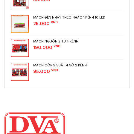
MẠCH ĐÈN NHÁY THEO NHẠC 1 KÊNH 10 LED
VND
25.000
MẠCH NGUỒN 2 TỤ 4 KÊNH
VND
190.000
MẠCH CÔNG SUẤT 4 SÒ 2 KÊNH
VND
95.000