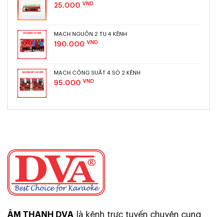
VND
25.000
Trọng lượng: 4kg
MẠCH NGUỒN 2 TỤ 4 KÊNH
VND
190.000
MẠCH CÔNG SUẤT 4 SÒ 2 KÊNH
VND
95.000
ÂM THANH DVA
là kênh trực tuyến chuyên cung