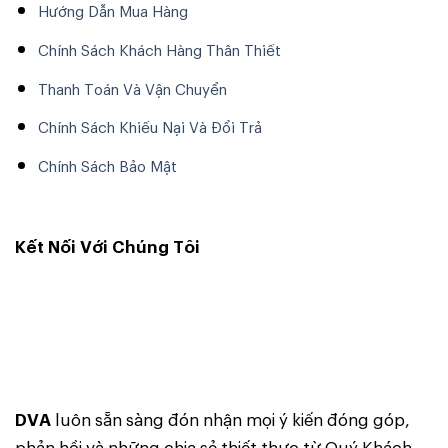
nhiệt để sản phẩm không bị nóng và hoạt động tốt hơn khi sử
Hướng Dẫn Mua Hàng
dụng ở 1 thời gian dài.
Chính Sách Khách Hàng Thân Thiết
Vang số Bosa X10 có khả năng tinh chỉnh echo và reverb
Thanh Toán Và Vận Chuyển
độc lập riêng biệt và có độ chống hú cao, mic thu tốt hơn,
nhạy hơn và cho tiếng mic hay hơn và cho tiếng nhạc cực
Chính Sách Khiếu Nại Và Đổi Trả
hay và hài hòa với tiếng mic để phát ra loa với âm thanh cực
Chính Sách Bảo Mật
kỳ hoàn hảo và sống động.
Kết Nối Với Chúng Tôi
DVA
luôn sẵn sàng đón nhận mọi ý kiến đóng góp,
phản hồi và những chia sẻ thiết thực từ Quý Khách