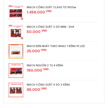
MẠCH CÔNG SUẤT CLASS TD 1800w
Thông số kĩ thuật Tụ nguồn 10.000uF 125v :
VND
1.459.000
– Điện áp : 125V (Có thể chịu điện áp đến 140V trong thời
gian ngắn).
MẠCH CÔNG SUẤT 2 SÒ MINI - DVA
VND
50.000
– Điện dung : 10.000uF (+/-10%) đã đo kiểm thực tế.
– đường kính : 35mm.
MẠCH ĐÈN NHÁY THEO NHẠC 1 KÊNH 10 LED
VND
25.000
– chiều cao 70mm.
Gía trên gồm 1 con tụ
MẠCH NGUỒN 2 TỤ 4 KÊNH
VND
190.000
MẠCH CÔNG SUẤT 4 SÒ 2 KÊNH
VND
95.000