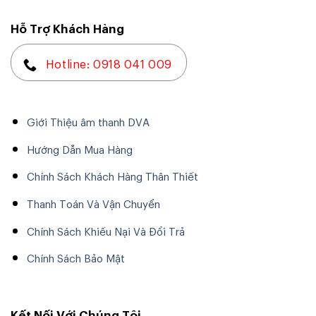
Ví dụ
: điện áp ac trên biến áp là 80V
Hỗ Trợ Khách Hàng
=> V(DC) = 75×1,41 = 105,75V
=> chọn tụ nguồn 125V.
Hotline: 0918 041 009
Ví dụ
: điện áp ac trên biến áp là 80V
=> V(DC) = 80×1,41 = 112,8V
=> chọn tụ nguồn 125V.
Giới Thiệu âm thanh DVA
Hướng Dẫn Mua Hàng
Chính Sách Khách Hàng Thân Thiết
Thanh Toán Và Vận Chuyển
Chính Sách Khiếu Nại Và Đổi Trả
Chính Sách Bảo Mật
Kết Nối Với Chúng Tôi