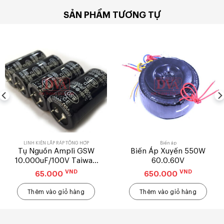
SẢN PHẨM TƯƠNG TỰ
LINH KIỆN LẮP RÁP TỔNG HỢP
Biến áp
Tụ Nguồn Ampli GSW
Biến Áp Xuyến 550W
10.000uF/100V Taiwan
60.0.60V
Loại 1
VND
VND
65.000
650.000
Thêm vào giỏ hàng
Thêm vào giỏ hàng