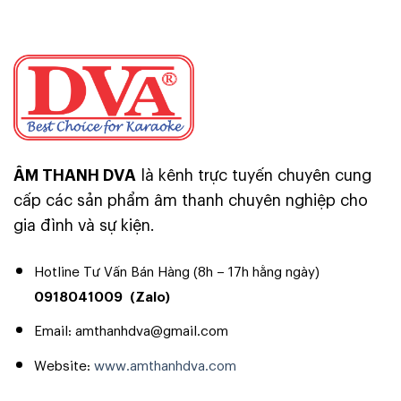
ÂM THANH DVA
là kênh trực tuyến chuyên cung
cấp các sản phẩm âm thanh chuyên nghiệp cho
gia đình và sự kiện.
Hotline Tư Vấn Bán Hàng (8h – 17h hằng ngày)
Chọn điện áp tụ bao nhiêu là phù hợp ?
0918041009
(Zalo)
Để an toàn và đạt độ bền cao bạn nên chọn điện áp tụ cao
hơn điện áp hoạt động trên mạch từ 5 đến 10 V. Nếu điện
Email: amthanhdva@gmail.com
lưới có tăng điện áp trên 220V thì mạch vẫn chịu đựng tốt.
Website:
www.amthanhdva.com
Lưu ý Điện áp DC trên mạch = Điện áp AC x 1,41.