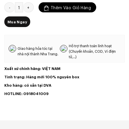
Tụ Deawoo 10.000uF 125V ( 10000mF 125V ) 1 Cái số lượng
Thêm Vào Giỏ Hàng
Mua Ngay
Hỗ trợ thanh toán linh hoạt
Giao hàng hỏa tốc tại
(Chuyển khoản, COD, Ví điện
nhà nội thành Nha Trang.
tử,...)
Xuất xứ chính hãng: VIỆT NAM
Tình trạng: Hàng mới 100% nguyên box
Kho hàng: có sẵn tại DVA
HOTLINE: 0918041009