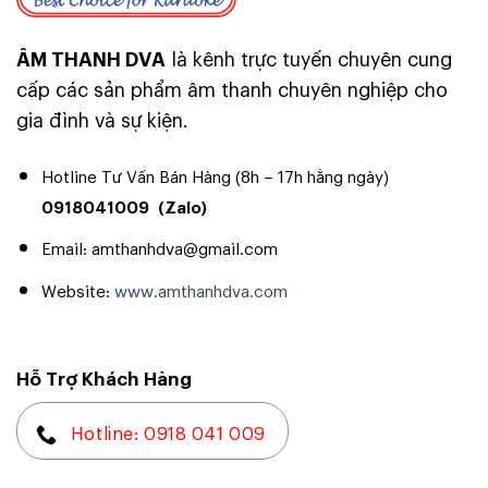
ÂM THANH DVA
là kênh trực tuyến chuyên cung
cấp các sản phẩm âm thanh chuyên nghiệp cho
gia đình và sự kiện.
Hotline Tư Vấn Bán Hàng (8h – 17h hằng ngày)
0918041009
(Zalo)
Email: amthanhdva@gmail.com
Website:
www.amthanhdva.com
Smaller On Top
BIG
Hỗ Trợ Khách Hàng
HEADLINE
Hotline: 0918 041 009
A smaller text under headline