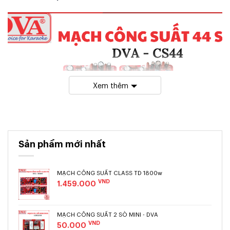
Xem thêm
Smaller On Top
BIG
HEADLINE
Sản phẩm mới nhất
A smaller text under headline
MẠCH CÔNG SUẤT CLASS TD 1800w
button
VND
1.459.000
MẠCH CÔNG SUẤT 2 SÒ MINI - DVA
VND
50.000