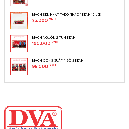
MẠCH ĐÈN NHÁY THEO NHẠC 1 KÊNH 10 LED
VND
25.000
MẠCH NGUỒN 2 TỤ 4 KÊNH
VND
190.000
MẠCH CÔNG SUẤT 4 SÒ 2 KÊNH
VND
95.000
Smaller On Top
BIG
HEADLINE
A smaller text under headline
button