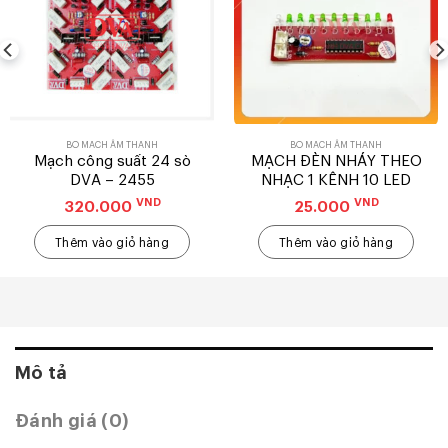
BO MẠCH ÂM THANH
BO MẠCH ÂM THANH
Mạch công suất 24 sò
MẠCH ĐÈN NHÁY THEO
DVA – 2455
NHẠC 1 KÊNH 10 LED
VND
VND
320.000
25.000
Thêm vào giỏ hàng
Thêm vào giỏ hàng
Mô tả
Đánh giá (0)