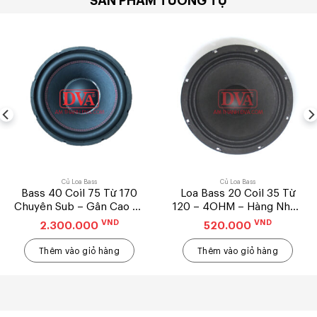
Củ Loa Bass
Củ Loa Bass
Bass 40 Coil 75 Từ 170
Loa Bass 20 Coil 35 Từ
Chuyên Sub – Gân Cao Su
120 – 4OHM – Hàng Nhập
– Cặp
– Cặp
VND
VND
2.300.000
520.000
Thêm vào giỏ hàng
Thêm vào giỏ hàng