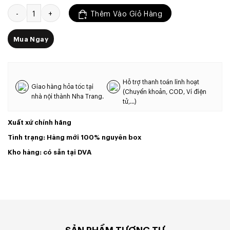
Loa Bass 20 Coil 35 Từ 120 - 4OHM - Hàng Nhập - Cái số lượng
Thêm Vào Giỏ Hàng
Mua Ngay
Hỗ trợ thanh toán linh hoạt
Giao hàng hỏa tốc tại
(Chuyển khoản, COD, Ví điện
nhà nội thành Nha Trang.
tử,...)
Xuất xứ chính hãng
Tình trạng: Hàng mới 100% nguyên box
Kho hàng: có sẵn tại DVA
SẢN PHẨM TƯƠNG TỰ