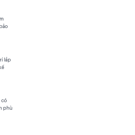
em
 bảo
í lắp
kế
 có
ẩm phù