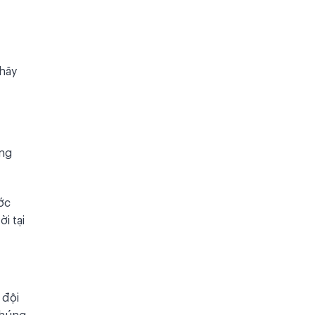
 hãy
ờng
ớc
i tại
 đội
chúng