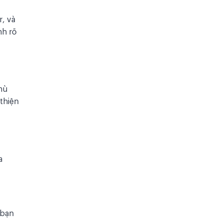
r, và
nh rõ
hù
thiện
a
 bạn