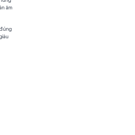
dàn âm
 đúng
giàu