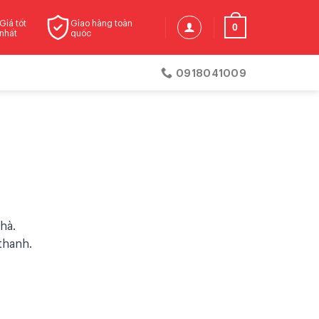
Giá tốt
Giao hàng toàn
0
nhất
quốc
0918041009
nhà.
thanh.