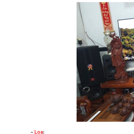
–
Loa
: