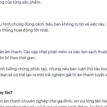
ăng của từng sản phẩm.
cấu hình chúng đúng cách. Nếu bạn không tự tin về việc này,
 thống hoạt động tốt nhất.
dàn âm thanh. Các cập nhật phần mềm và việc làm sạch thư
n bỉ theo thời gian.
rình tưởng chừng phức tạp, nhưng nếu bạn tuân thủ các bư
ạn sẽ có thể tạo ra một trải nghiệm giải trí âm thanh tuyệt vờ
y tín?
 âm thanh chuyên nghiệp cho gia đình, xin vui lòng liên hệ
lắp ráp theo nhu cầu sử dụng và ngân sách đặt ra. Tại DVA 