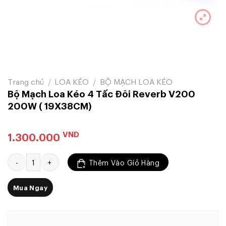
Trang chủ
/
LOA KÉO
/
BỘ MẠCH LOA KÉO
Bộ Mạch Loa Kéo 4 Tấc Đôi Reverb V200
200W ( 19X38CM)
VND
1.300.000
Bộ Mạch Loa Kéo 4 Tấc Đôi Reverb V200 200W ( 19X38CM) số l
Thêm Vào Giỏ Hàng
Mua Ngay