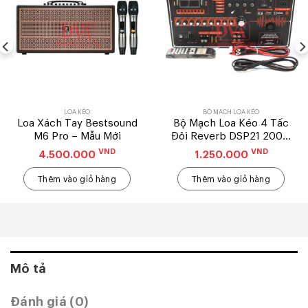
LOA KÉO
BỘ MẠCH LOA KÉO
Loa Xách Tay Bestsound
Bộ Mạch Loa Kéo 4 Tấc
M6 Pro – Mẫu Mới
Đôi Reverb DSP21 200w
Nguồn Xuyến (19X38) –
VND
VND
4.500.000
1.250.000
Mẫu Ngang
Thêm vào giỏ hàng
Thêm vào giỏ hàng
Mô tả
Đánh giá (0)