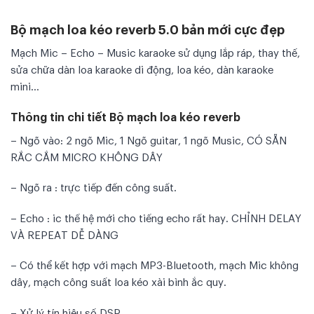
Bộ mạch loa kéo reverb 5.0 bản mới cực đẹp
Mạch Mic – Echo – Music karaoke sử dụng lắp ráp, thay thế,
sửa chữa dàn loa karaoke di động, loa kéo, dàn karaoke
mini…
Thông tin chi tiết Bộ mạch loa kéo reverb
– Ngõ vào: 2 ngõ Mic, 1 Ngõ guitar, 1 ngõ Music, CÓ SẴN
RẮC CẮM MICRO KHÔNG DÂY
– Ngõ ra : trực tiếp đến công suất.
– Echo : ic thế hệ mới cho tiếng echo rất hay. CHỈNH DELAY
VÀ REPEAT DỄ DÀNG
– Có thể kết hợp với mạch MP3-Bluetooth, mạch Mic không
dây, mạch công suất loa kéo xài bình ắc quy.
– Xử lý tín hiệu số DSP